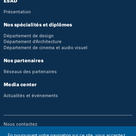
ESAD
Présentation
Nos spécialités et diplômes
Département de design
Département d’Architecture
Département de cinema et audio visuel
Nos partenaires
Réseaux des partenaires
Media center
Actualités et événements
Menu bottom footer
Nous contactez
En poursuivant votre navigation sur ce site, vous acceptez