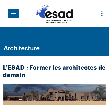
Aller au contenu principal
Fil d'Ariane
Architecture
L'ESAD : Former les architectes de
demain