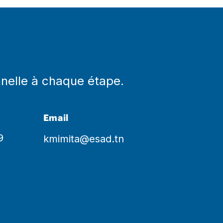
nnelle à chaque étape.
Email
9
kmimita@esad.tn