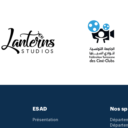
Pied de page
ESAD
Nos sp
Présentation
Départem
Départem