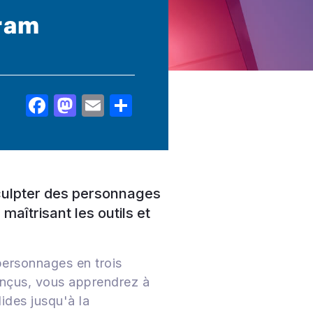
gram
Facebook
Mastodon
Email
Share
culpter des personnages
maîtrisant les outils et
personnages en trois
onçus, vous apprendrez à
ides jusqu'à la