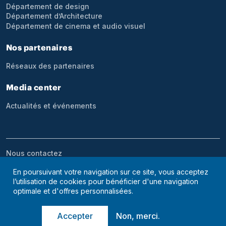
Département de design
Département d’Architecture
Département de cinema et audio visuel
Nos partenaires
Réseaux des partenaires
Media center
Actualités et événements
Menu bottom footer
Nous contactez
En poursuivant votre navigation sur ce site, vous acceptez
l’utilisation de cookies pour bénéficier d'une navigation
optimale et d'offres personnalisées.
© 2026 ESAD
Non, merci.
Accepter
Site web maintenu par
& développé par
EFREKIADEV