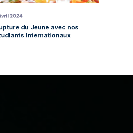
Avril 2024
1 Mars 20
upture du Jeune avec nos
Confére
tudiants internationaux