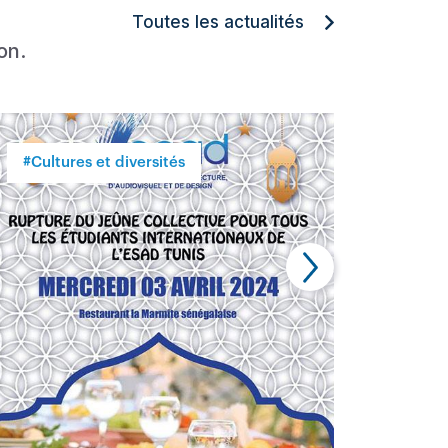
Toutes les actualités
on.
#Cultures et diversités
#Conf