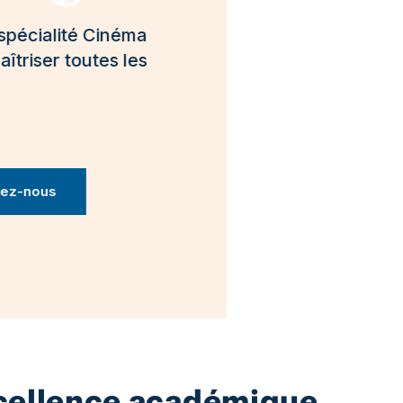
pécialité Cinéma
iser toutes les
-nous
xcellence académique