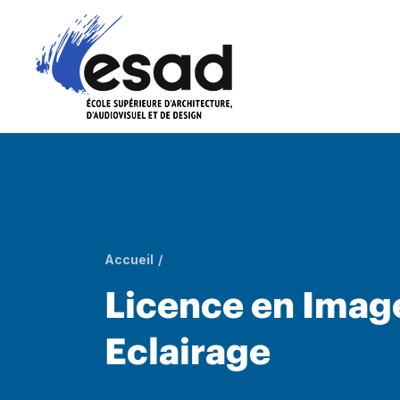
Aller au contenu principal
T
Fil d'Ariane
Accueil
Licence en Imag
Eclairage