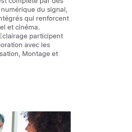
 est complété par des
 numérique du signal,
ntégrés qui renforcent
el et cinéma.
clairage participent
boration avec les
isation, Montage et