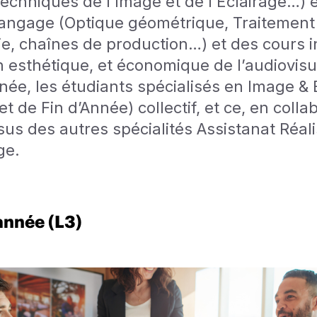
techniques de l’Image et de l'Éclairage…)
 langage (Optique géométrique, Traitement
e, chaînes de production…) et des cours i
n esthétique, et économique de l’audiovisu
ée, les étudiants spécialisés en Image & E
et de Fin d’Année) collectif, et ce, en colla
sus des autres spécialités Assistanat Réal
ge.
année (L3)