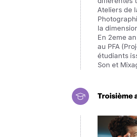
différentes 
Ateliers de
Photographi
la dimensio
En 2eme ann
au PFA (Proj
étudiants is
Son et Mixa
Troisième 