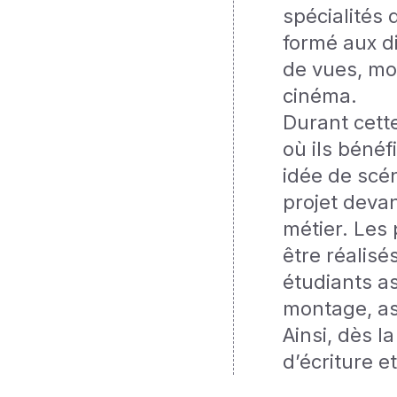
spécialités 
formé aux di
de vues, mo
cinéma.
Durant cette
où ils béné
idée de scén
projet deva
métier. Les
être réalisé
étudiants a
montage, as
Ainsi, dès l
d’écriture e