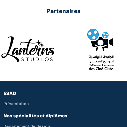
Partenaires
Pied de page
ESAD
Présentation
Nos spécialités et diplômes
Département de design